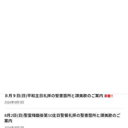
2024年11月17日（日）聖霊降臨後第26主日
2024年11月16日
テーマ 「終末のしるし」 聖書箇所：マルコによる福音書13章1～8節 教会
の暦が終わりに近づくこの時期、礼拝ではイエス・キリストが語られた終末
についてのみ言葉を学びます。一人一人が自分の歩みを振り返り、この一
年、自身が何 […]
続きを読む
投
«
1
2
固
固
定
定
稿
ペ
ペ
最近の投稿
ー
ー
の
ジ
ジ
ペ
８月９日(日)平和主日礼拝の聖書箇所と讃美歌のご案内
新着!!
ー
2026年8月5日
ジ
8月2日(日)聖霊降臨後第10主日聖餐礼拝の聖書箇所と讃美歌のご
案内
送
2026年8月1日