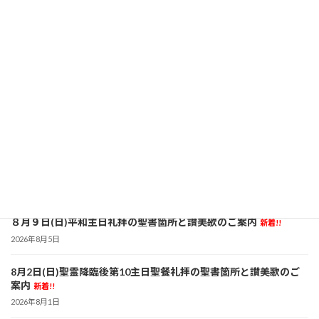
続きを読む
５月３日(日)復活節第５主日聖餐礼拝の聖書箇所と讃美歌のご案内
2026年5月2日
聖書箇所：使徒言行録 7章55～60節 ペトロの手紙一 2章２～10
節 ヨハネによる福音書 14章１～14節 讃美歌 241番 103
番 266番 司式・説教 「夜」 筑田 仁 牧師
続きを読む
最近の投稿
８月９日(日)平和主日礼拝の聖書箇所と讃美歌のご案内
新着!!
2026年8月5日
8月2日(日)聖霊降臨後第10主日聖餐礼拝の聖書箇所と讃美歌のご
案内
新着!!
2026年8月1日