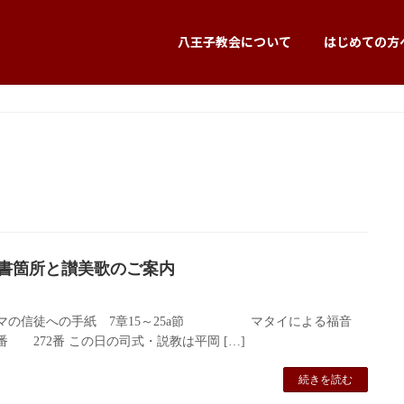
八王子教会について
はじめての方
聖書箇所と讃美歌のご案内
の信徒への手紙 7章15～25a節 マタイによる福音
0番 272番 この日の司式・説教は平岡 […]
続きを読む