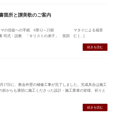
聖書箇所と讃美歌のご案内
マの信徒への手紙 6章12～23節 マタイによる福音
3番 司式・説教 「キリストの弟子」 筑田 仁 […]
続きを読む
年５月17日に、教会外壁の補修工事が完了しました。完成具合は施工
騰の折からも適切に施工くださった設計・施工業者の皆様、祈りと
続きを読む