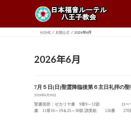
コ
ナ
ン
ビ
テ
ゲ
ン
ー
ツ
シ
HOME
お知らせ
2026年6月
へ
ョ
ス
ン
キ
に
2026年6月
ッ
移
プ
動
7月５日(日)聖霊降臨後第６主日礼拝の
2026年6月30日
聖書箇所：ゼカリヤ書 9章9～12節 ローマ
書 11章16～19＆25～30節 讃美歌 126番 27