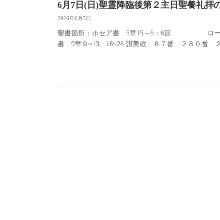
6月7日(日)聖霊降臨後第２主日聖餐礼
2026年6月5日
聖書箇所：ホセア書 5章15～6：6節 ロー
書 9章９~13、18~26 讃美歌 ８７番 ２８０番