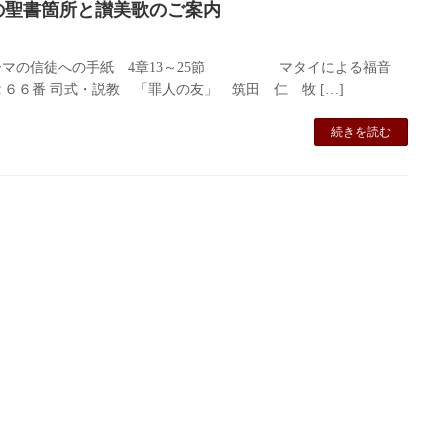
拝の聖書箇所と讃美歌のご案内
マの信徒への手紙 4章13～25節 マタイによる福音
 ２６６番 司式・説教 「罪人の友」 筑田 仁 牧 […]
続きを読む