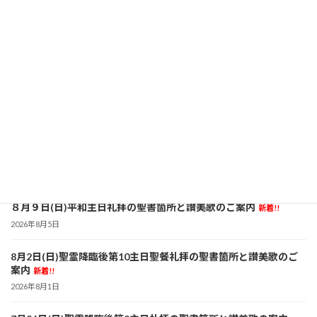
5月4日（日）復活節第3主日聖餐礼拝の聖書箇所と讃美歌のご案内
2025年5月2日
聖書箇所：使徒言行録 ９：１～６ ヨハネの黙示録 ５：11～14
ヨハネによる福音書 21：１～19 讃美歌 270 297 266
司式・説教 「主に従う」 筑田 仁 牧師
続きを読む
最近の投稿
８月９日(日)平和主日礼拝の聖書箇所と讃美歌のご案内
新着!!
2026年8月5日
8月2日(日)聖霊降臨後第10主日聖餐礼拝の聖書箇所と讃美歌のご
案内
新着!!
2026年8月1日