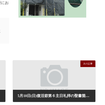
座にお
仁
次の記事
5月10日(日)復活節第６主日礼拝の聖書箇所と讃美歌のご案内
2026年5月9日