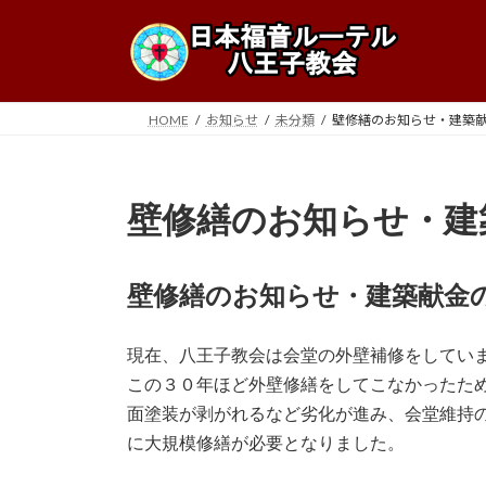
コ
ナ
ン
ビ
テ
ゲ
ン
ー
ツ
シ
HOME
お知らせ
未分類
壁修繕のお知らせ・建築
へ
ョ
ス
ン
キ
に
壁修繕のお知らせ・建
ッ
移
プ
動
壁修繕のお知らせ・建築献金
現在、八王子教会は会堂の外壁補修をしてい
この３０年ほど外壁修繕をしてこなかったた
面塗装が剥がれるなど劣化が進み、会堂維持
に大規模修繕が必要となりました。