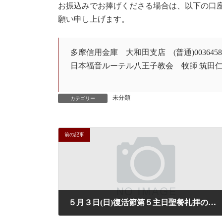
お振込みでお捧げくださる場合は、以下の口
願い申し上げます。
多摩信用金庫 大和田支店 (普通)0036458
日本福音ルーテル八王子教会 牧師 筑田
未分類
カテゴリー
前の記事
５月３日(日)復活節第５主日聖餐礼拝の聖書箇所と讃美歌のご案内
2026年5月2日