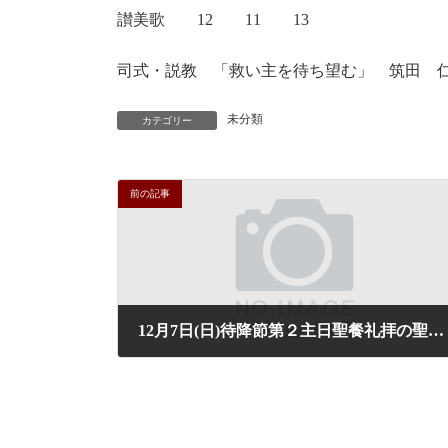
讃美歌 12 11 13
司式・説教 「救い主を待ち望む」 筑田 
未分類
カテゴリー
前の記事
12月7日(日)待降節第２主日聖餐礼拝の聖書箇所と讃美歌のご案内
2025年12月4日