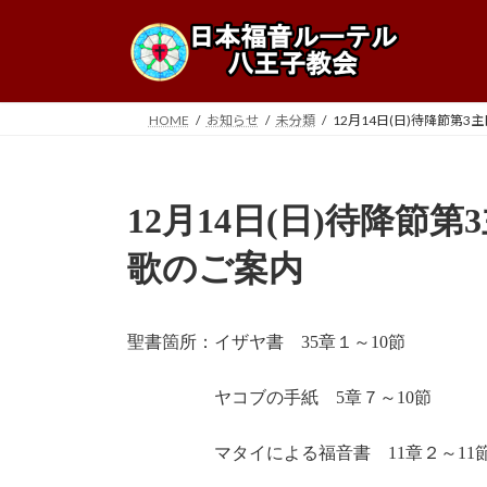
コ
ナ
ン
ビ
テ
ゲ
ン
ー
ツ
シ
HOME
お知らせ
未分類
12月14日(日)待降節第
へ
ョ
ス
ン
キ
に
12月14日(日)待降節
ッ
移
プ
動
歌のご案内
聖書箇所：イザヤ書 35章１～10節
ヤコブの手紙 5章７～10節
マタイによる福音書 11章２～11