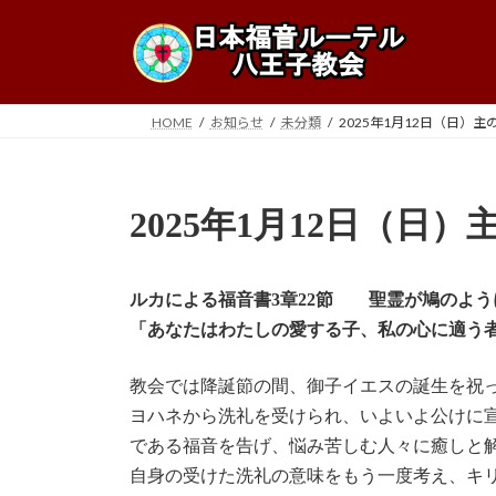
コ
ナ
ン
ビ
テ
ゲ
ン
ー
ツ
シ
HOME
お知らせ
未分類
2025年1月12日（日）
へ
ョ
ス
ン
キ
に
2025年1月12日（日
ッ
移
プ
動
ルカによる福音書3章22節
聖霊が鳩のよう
「あなたはわたしの愛する子、私の心に適う
教会では降誕節の間、御子イエスの誕生を祝
ヨハネから洗礼を受けられ、いよいよ公けに
である福音を告げ、悩み苦しむ人々に癒しと
自身の受けた洗礼の意味をもう一度考え、キ