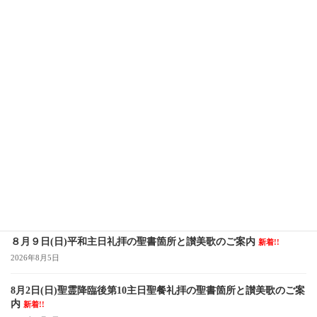
2024年12月1日
次の記事
12月22日（日）クリスマス礼拝・聖餐式
2024年12月15日
最近の投稿
８月９日(日)平和主日礼拝の聖書箇所と讃美歌のご案内
新着!!
2026年8月5日
8月2日(日)聖霊降臨後第10主日聖餐礼拝の聖書箇所と讃美歌のご案
内
新着!!