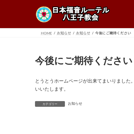
コ
ナ
ン
ビ
テ
ゲ
ン
ー
ツ
シ
HOME
お知らせ
お知らせ
今後にご期待ください
へ
ョ
ス
ン
キ
に
今後にご期待ください
ッ
移
プ
動
とうとうホームページが出来てまいりました
いいたします。
お知らせ
カテゴリー